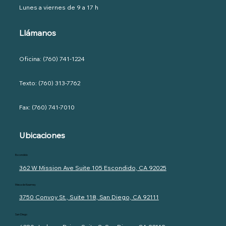
Lunes a viernes de 9 a 17 h
Llámanos
Oficina: (760) 741-1224
Texto: (760) 313-7762
Fax: (760) 741-7010
Ubicaciones
Escondido
362 W Mission Ave Suite 105 Escondido, CA 92025
Mesa de Kearney
3750 Convoy St., Suite 118, San Diego, CA 92111
San Diego