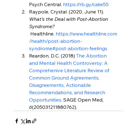
Psych Central. 
https://rb.gy/cake55
Raypole, Crystal. (2020, June 11). 
What's the Deal with Post-Abortion 
Syndrome? 
Healthline. 
https://www.healthline.com
/health/post-abortion-
syndrome#post-abortion-feelings
Reardon, D.C. (2018) 
The Abortion 
and Mental Health Controversy: A 
Comprehenive Literature Review of 
Common Ground Agreements, 
Disagreements, Actionable 
Recommendations, and Research 
Opportunities
. SAGE Open Med, 
6
(205031211880762).