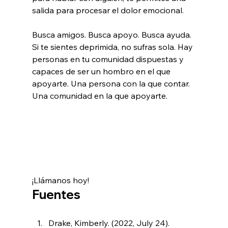
salida para procesar el dolor emocional.
Busca amigos. Busca apoyo. Busca ayuda. 
Si te sientes deprimida, no sufras sola. Hay 
personas en tu comunidad dispuestas y 
capaces de ser un hombro en el que 
apoyarte. Una persona con la que contar. 
Una comunidad en la que apoyarte.
Need Some Support? 
Let us 
help. 
COLFS Medical Clinic
We have resources available for 
you. 
¡Llámanos hoy!
Fuentes
Drake, Kimberly. (2022, July 24). 